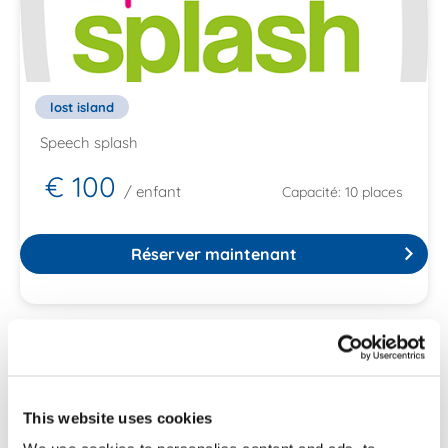
lost island
Speech splash
€ 100
/ enfant
Capacité: 10 places
Réserver maintenant
Personne de contact
Jennifer Maus
This website uses cookies
info@speech-splash.be
0496081404