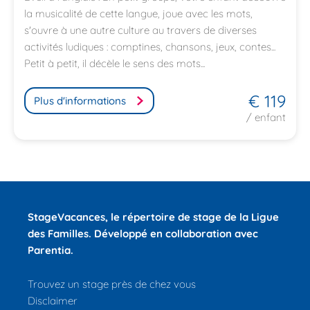
la musicalité de cette langue, joue avec les mots,
s'ouvre à une autre culture au travers de diverses
activités ludiques : comptines, chansons, jeux, contes...
Petit à petit, il décèle le sens des mots...
€ 119
Plus d'informations
/ enfant
StageVacances
, le répertoire de stage de la Ligue
des Familles.
Développé en collaboration avec
Parentia.
Trouvez un stage près de chez vous
Disclaimer