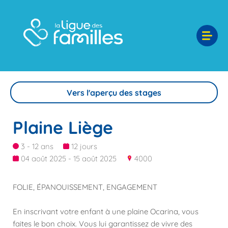
Vers l'aperçu des stages
Plaine Liège
3 - 12 ans
12 jours
04 août 2025 - 15 août 2025
4000
FOLIE, ÉPANOUISSEMENT, ENGAGEMENT
En inscrivant votre enfant à une plaine Ocarina, vous
faites le bon choix. Vous lui garantissez de vivre des