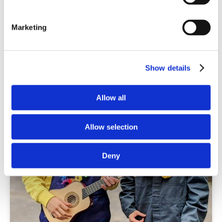
prix par semain
Marketing
Résidentiel
Inclusif
Repas compris
Show details
€ 90
/ enfant
Allow all
Allow selection
Deny