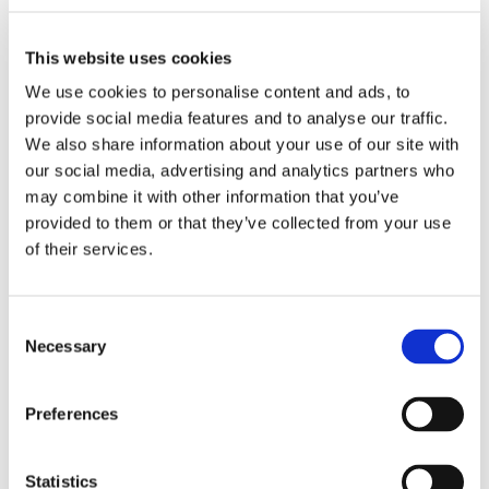
Attention : Les inscriptions se font jusqu?à 5 jours avant le
This website uses cookies
1er jour de la plaine.
We use cookies to personalise content and ads, to
provide social media features and to analyse our traffic.
Divers
We also share information about your use of our site with
Résidentiel
our social media, advertising and analytics partners who
Repas compris
may combine it with other information that you’ve
Inclusif
provided to them or that they’ve collected from your use
Reconnaissance ONE
of their services.
Garderie
lundi - vendredi: 07:30 - 17:30
Consent
Necessary
Horaire
Selection
lundi - vendredi: 09:00 - 16:30
Preferences
Tarif
Statistics