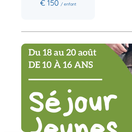
€ 150
/ enfant