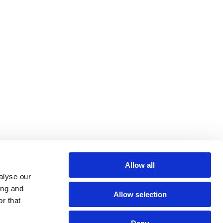
Allow all
alyse our
ing and
s
Allow selection
r that