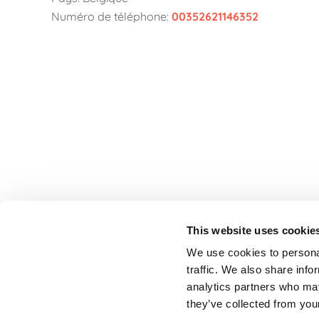
Numéro de téléphone:
00352621146352
This website uses cookie
We use cookies to personal
traffic. We also share info
StageVacances
, le répertoire de stage
analytics partners who may
de la Ligue des Familles.
Développé en
they’ve collected from your
collaboration avec Parentia.