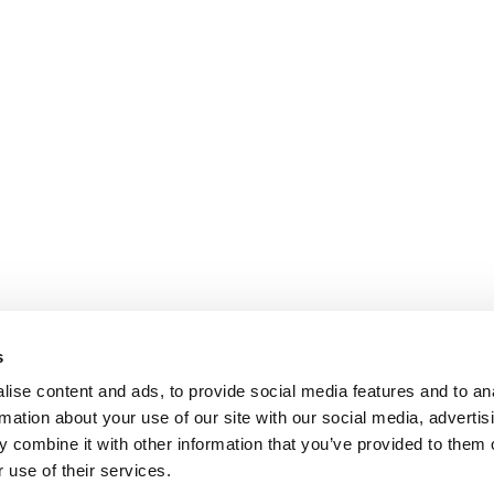
s
ise content and ads, to provide social media features and to an
rmation about your use of our site with our social media, advertis
Trouvez un stage près de chez vou
 combine it with other information that you’ve provided to them o
Disclaimer
 use of their services.
Politique de confidentialité