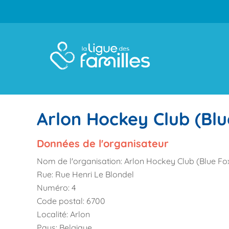
Arlon Hockey Club (Blu
Données de l'organisateur
Nom de l'organisation:
Arlon Hockey Club (Blue Fo
Rue:
Rue Henri Le Blondel
Numéro:
4
Code postal:
6700
Localité:
Arlon
Pays:
Belgique