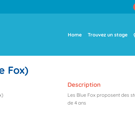
Home
Trouvez un stage
e Fox)
Description
x)
Les Blue Fox proposent des st
de 4 ans