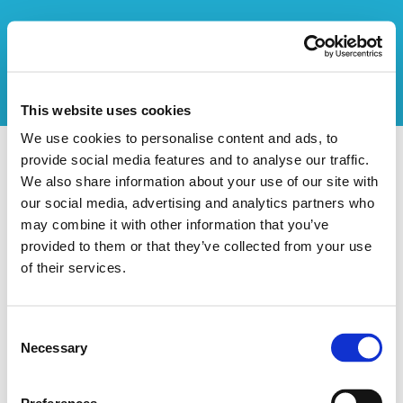
This website uses cookies
We use cookies to personalise content and ads, to
Call International
provide social media features and to analyse our traffic.
We also share information about your use of our site with
our social media, advertising and analytics partners who
Données de l'organisateur
may combine it with other information that you’ve
Nom de l'organisation:
Call International
provided to them or that they’ve collected from your use
Rue:
Drève Richelle
of their services.
Description
Consent
Call International est un organisme de formation en
Necessary
Selection
langues et communication tous publics. Des stages à
thèmes, interactifs et fun, plongeront vos enfants et ados
dans une histoire dont ils seront les héros! Ces stages