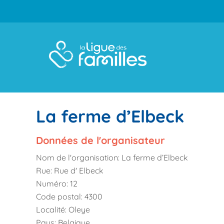
La ferme d’Elbeck
Données de l'organisateur
Nom de l'organisation:
La ferme d’Elbeck
Rue:
Rue d' Elbeck
Numéro:
12
Code postal:
4300
Localité:
Oleye
Pays:
Belgique