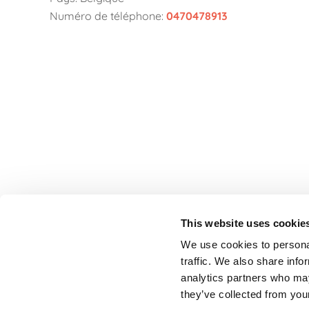
Numéro de téléphone:
0470478913
This website uses cookie
We use cookies to personal
traffic. We also share info
StageVacances
, le répertoire de stage
analytics partners who may
de la Ligue des Familles.
Développé en
they’ve collected from your
collaboration avec Parentia.