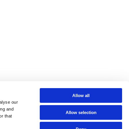
Allow all
alyse our
ing and
s
Allow selection
r that