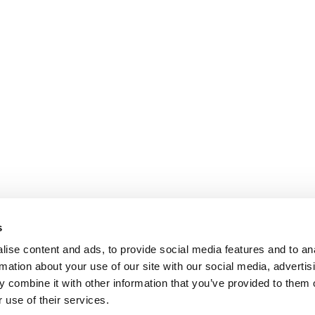
s
ise content and ads, to provide social media features and to an
rmation about your use of our site with our social media, advertis
Trouvez un stage près de chez vou
 combine it with other information that you’ve provided to them o
Disclaimer
 use of their services.
Politique de confidentialité