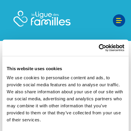
Ocarina asbl
This website uses cookies
Données de l'organisateur
We use cookies to personalise content and ads, to
Nom de l'organisation:
Ocarina asbl
provide social media features and to analyse our traffic.
Rue:
Chaussée de Haecht
We also share information about your use of our site with
Numéro:
579
our social media, advertising and analytics partners who
Code postal:
1031
may combine it with other information that you’ve
Localité:
Bruxelles
provided to them or that they’ve collected from your use
Pays:
Belgique
of their services.
Numéro de téléphone:
022464981
Site web:
https://www.ocarina.be