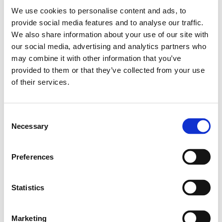
Description
We use cookies to personalise content and ads, to
Pendant les cours et les stages, vos enfants seront guidés
provide social media features and to analyse our traffic.
et accompagnés par des artistes-pédagogues, formé dans
We also share information about your use of our site with
les Hautes Ecoles Belges et étrangères. Une foule de
our social media, advertising and analytics partners who
techniques et de matériaux leur seront proposé : encre de
may combine it with other information that you’ve
chine, gravure, collage, peinture, aquarelle, fusain, pastels,
provided to them or that they’ve collected from your use
sculpture… L’accent est mis sur la créativité, l’enthousiasme
of their services.
et la curiosité. Nous visiterons également ensemble les
saisons et des thèmes proches de la nature. Les cours sont
Consent
donnés en anglais et en français, l’atmosphère est
Necessary
Selection
détendue et agréable. L’apprentissage est axé vers
l’acceptation de soi et des autres, le développement de
l’expression personnelle qui permet d’être en connexion
Preferences
avec les autres 🙂
____________________________
Statistics
Your children will be guided by professionaly trainend
artists and pedagogues from Belgium and other countries.
They will discover a big variety of techniques and tools :
Marketing