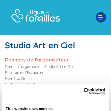
Studio Art en Ciel
Données de l'organisateur
Nom de l'organisation:
Studio Art en Ciel
Rue:
rue de l'Escadron
Numéro:
36
Code postal:
1040
Localité:
Bruxelles
Pays:
Belgique
Numéro de téléphone:
0475417053
This website uses cookies