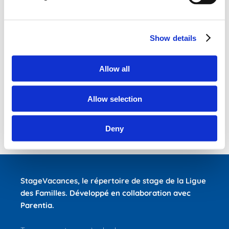
chinese ink, coloured inks, engraving techniques,
watercolour, aquarelle, charcoal, pastels, clay sculpting,...
We will focus on creativity, enthusiasm and curiousity. We
Show details
will also create with the seasons and themes close to
nature. Classes are given in English and French, the
atmosphere is relaxed and pleasant. Learning is focused on
Allow all
self-acceptance and acceptance of others, and the
development of personal expression that allows you to be
Allow selection
connected with others.
Every child will be encouraged to explore its fool creative
potential 🙂
Deny
StageVacances
, le répertoire de stage de la Ligue
des Familles.
Développé en collaboration avec
Parentia.