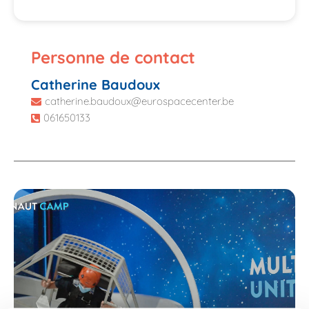
Personne de contact
Catherine Baudoux
catherine.baudoux@eurospacecenter.be
061650133