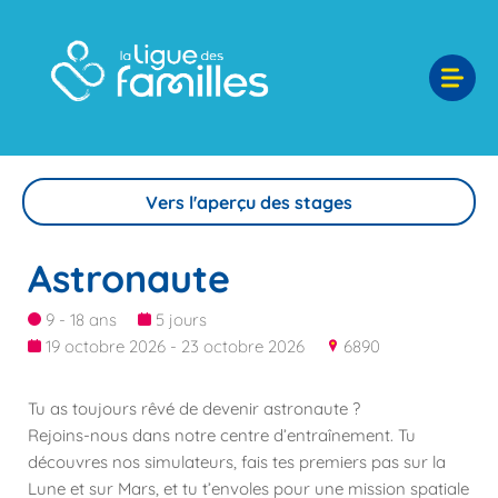
Vers l'aperçu des stages
Astronaute
9 - 18 ans
5 jours
19 octobre 2026 - 23 octobre 2026
6890
Tu as toujours rêvé de devenir astronaute ?
Rejoins-nous dans notre centre d’entraînement. Tu
découvres nos simulateurs, fais tes premiers pas sur la
Lune et sur Mars, et tu t’envoles pour une mission spatiale