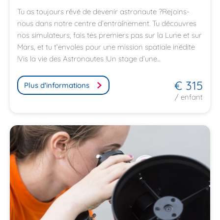
Tu as toujours rêvé de devenir astronaute ?Rejoins-
nous dans notre centre d’entraînement. Tu découvres
nos simulateurs, fais tes premiers pas sur la Lune et sur
Mars, et tu t’envoles pour une mission spatiale inédite
!Vis la vie des Astronautes !Un stage d’une...
€ 315
Plus d'informations
/ enfant