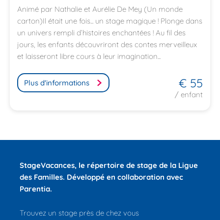
Animé par Nathalie et Aurélie De Mey (Un monde
carton)Il était une fois... un stage magique ! Plonge dans
un univers rempli d’histoires enchantées ! Au fil des
jours, les enfants découvriront des contes merveilleux
et laisseront libre cours à leur imagination...
€ 55
Plus d'informations
/ enfant
StageVacances
, le répertoire de stage de la Ligue
des Familles.
Développé en collaboration avec
Parentia.
Trouvez un stage près de chez vous