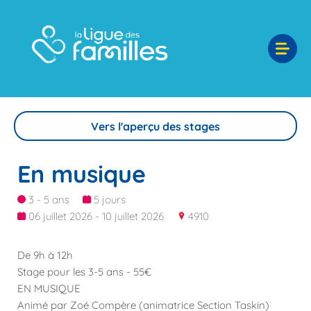
Vers l'aperçu des stages
En musique
3 - 5 ans
5 jours
06 juillet 2026 - 10 juillet 2026
4910
De 9h à 12h
Stage pour les 3-5 ans - 55€
EN MUSIQUE
Animé par Zoé Compère (animatrice Section Taskin)