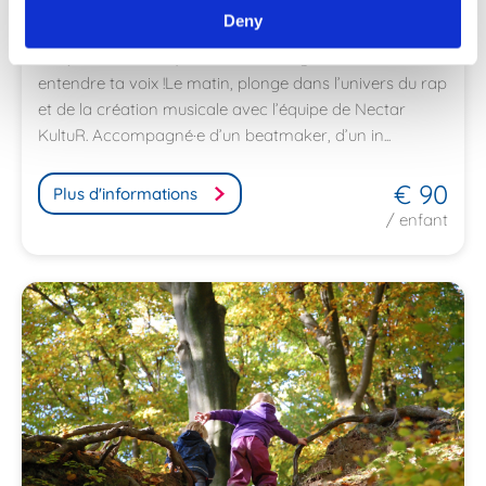
Deny
pour les 9-14 ansPar Nectar KultuR et les animateurs du
CC (Anouk et Niels)Écris, crée, enregistre… et fais
entendre ta voix !Le matin, plonge dans l’univers du rap
et de la création musicale avec l’équipe de Nectar
KultuR. Accompagné·e d’un beatmaker, d’un in...
€ 90
Plus d'informations
/ enfant