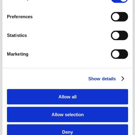
Preferences
Statistics
Marketing
Show details
Musique
Allow all
Les Ateliers 04
€ 105
/ enfant
Capacité: 8 places
Allow selection
Réserver maintenant
Deny