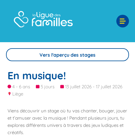
Vers l'aperçu des stages
En musique!
4 - 6 ans
5 jours
13 juillet 2026 - 17 juillet 2026
Liège
Viens découvrir un stage où tu vas chanter, bouger, jouer
et t’amuser avec la musique ! Pendant plusieurs jours, tu
explores différents univers à travers des jeux ludiques et
créatifs.