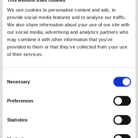
This website uses cookies
cocréation. Elle enrichit son expérience et son champ de
We use cookies to personalise content and ads, to
connaissances en participant très régulièrement à des
provide social media features and to analyse our traffic.
ateliers où la présence et la composition instantanée sont
We also share information about your use of our site with
centrales. Elle s’est également formée au Contact Beyond
our social media, advertising and analytics partners who
Contact, un type de danse consciente qui combine
may combine it with other information that you’ve
pratiques somatiques, contact improvisation et
provided to them or that they’ve collected from your use
mouvement authentique.
of their services.
Hilario a commencé l'improvisation théâtrale en 2010, via
la Fédération Belge d'Improvisation Amateur, où il joue
Consent
dans le championnat depuis 2021 avec la Croutounz. Il a
Necessary
Selection
également créé plusieurs concepts d'improvisation, et
s'est récemment professionnellement reconverti dans la
Preferences
régie lumière et son. Il a récemment plongé dans
l'Ecstatic Dance où il y a rencontré Mélanie, avec qui il
pratique régulièrement la danse libre.
Statistics
Divers