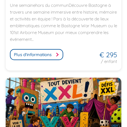
Une semainehors du communDécouvre Bastogne à
travers une semaine immersive entre histoire, mémoire
et activités en équipe ! Pars à la découverte de lieux
emblématiques comme le Bastogne War Museum ou le
101st Airborne Museum pour mieux comprendre les
événement...
€ 295
Plus d'informations
/ enfant