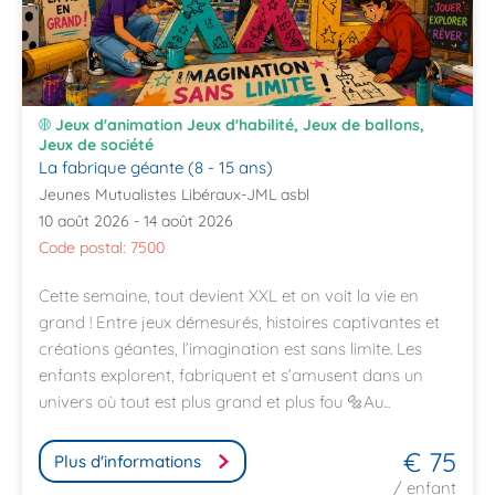
Jeux d'animation Jeux d'habilité, Jeux de ballons,
Jeux de société
La fabrique géante (8 - 15 ans)
Jeunes Mutualistes Libéraux-JML asbl
10 août 2026 - 14 août 2026
Code postal: 7500
Cette semaine, tout devient XXL et on voit la vie en
grand ! Entre jeux démesurés, histoires captivantes et
créations géantes, l’imagination est sans limite. Les
enfants explorent, fabriquent et s’amusent dans un
univers où tout est plus grand et plus fou 🔩Au...
€ 75
Plus d'informations
/ enfant