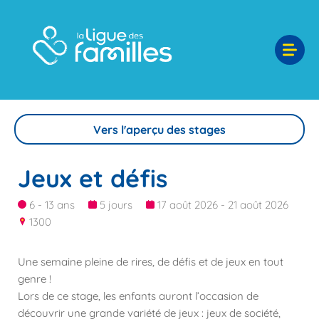
Vers l'aperçu des stages
Jeux et défis
6 - 13 ans
5 jours
17 août 2026 - 21 août 2026
1300
Une semaine pleine de rires, de défis et de jeux en tout
genre !
Lors de ce stage, les enfants auront l’occasion de
découvrir une grande variété de jeux : jeux de société,