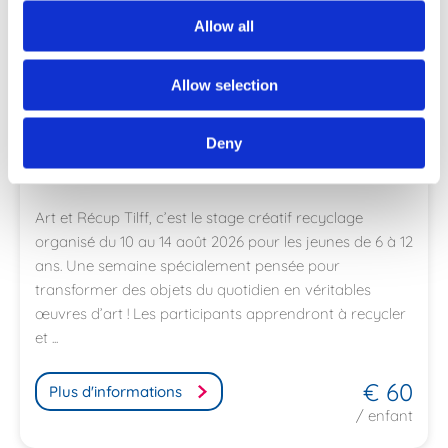
Allow all
Jeux d'animation Jeux d'habilité, Jeux de ballons,
Jeux de société
Allow selection
Art & Récup (6 - 12 ans)
Jeunes Mutualistes Libéraux-JML asbl
Deny
10 août 2026 - 14 août 2026
Code postal: 4130
Art et Récup Tilff, c’est le stage créatif recyclage
organisé du 10 au 14 août 2026 pour les jeunes de 6 à 12
ans. Une semaine spécialement pensée pour
transformer des objets du quotidien en véritables
œuvres d’art ! Les participants apprendront à recycler
et ...
€ 60
Plus d'informations
/ enfant