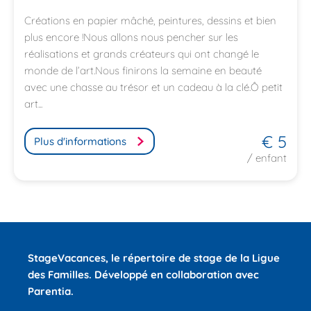
Créations en papier mâché, peintures, dessins et bien
plus encore !Nous allons nous pencher sur les
réalisations et grands créateurs qui ont changé le
monde de l’art.Nous finirons la semaine en beauté
avec une chasse au trésor et un cadeau à la clé.Ô petit
art...
€ 5
Plus d'informations
/ enfant
StageVacances
, le répertoire de stage de la Ligue
des Familles.
Développé en collaboration avec
Parentia.