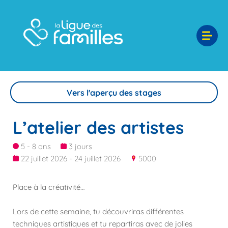
Vers l'aperçu des stages
L’atelier des artistes
5 - 8 ans
3 jours
22 juillet 2026 - 24 juillet 2026
5000
Place à la créativité…
Lors de cette semaine, tu découvriras différentes
techniques artistiques et tu repartiras avec de jolies