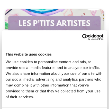
This website uses cookies
We use cookies to personalise content and ads, to
Activités créatives
provide social media features and to analyse our traffic.
Expression artistique (Peinture, Dessin, Sculpture, etc)
We also share information about your use of our site with
our social media, advertising and analytics partners who
La Maison de l'Ecologie
may combine it with other information that you’ve
€ 5
provided to them or that they’ve collected from your use
/ enfant
Capacité: 8 places
of their services.
Réserver maintenant