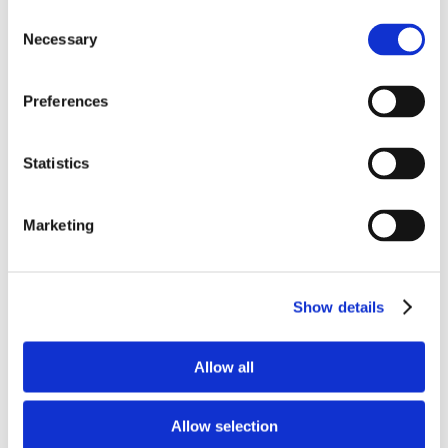
Consent
Necessary
Selection
Personne de contact
Preferences
Emilie Faure
contact@maisonecologie.be
Statistics
Marketing
Show details
Allow all
Allow selection