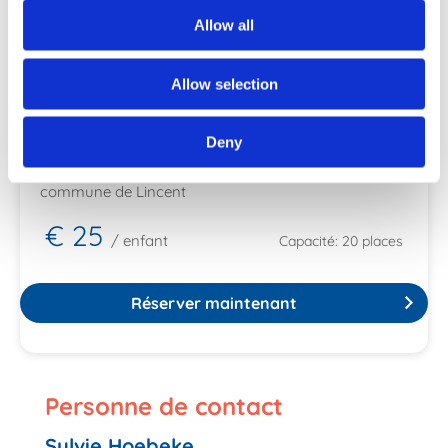
Allow all
Allow selection
Deny
Activités Diverses
commune de Lincent
€ 25
/ enfant
Capacité: 20 places
Réserver maintenant
Personne de contact
Sylvie Hoebeke