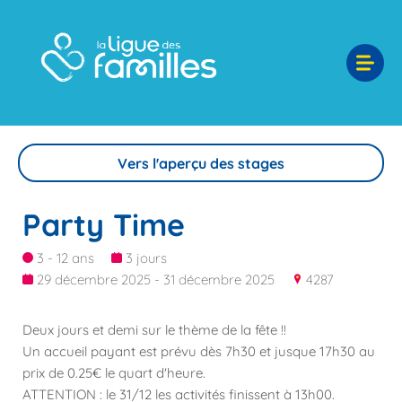
Vers l'aperçu des stages
Party Time
3 - 12 ans
3 jours
29 décembre 2025 - 31 décembre 2025
4287
Deux jours et demi sur le thème de la fête !!
Un accueil payant est prévu dès 7h30 et jusque 17h30 au
prix de 0.25€ le quart d'heure.
ATTENTION : le 31/12 les activités finissent à 13h00.