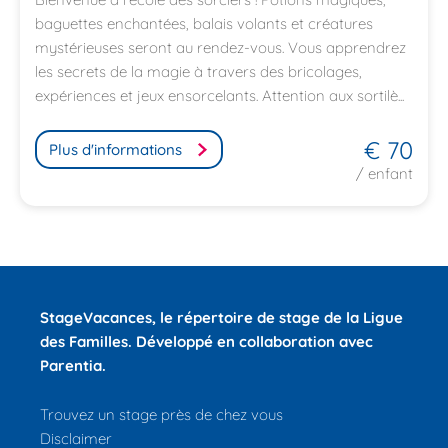
baguettes enchantées, balais volants et créatures
mystérieuses seront au rendez-vous. Vous apprendrez
les secrets de la magie à travers des bricolages,
expériences et jeux ensorcelants. Attention aux sortilè...
€ 70
Plus d'informations
/ enfant
StageVacances
, le répertoire de stage de la Ligue
des Familles.
Développé en collaboration avec
Parentia.
Trouvez un stage près de chez vous
Disclaimer