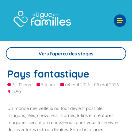
Vers l'aperçu des stages
Pays fantastique
3 - 12 ans
5 jours
04 mai 2026 - 08 mai 2026
1450
Un monde merveilleux où tout devient possible !
Dragons, fées, chevaliers, licornes, lutins et créatures
magiques seront au rendez-vous pour vous faire vivre
des aventures extraordinaires. Entre bricolages