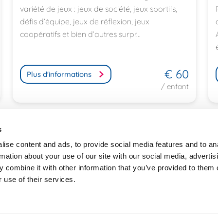
variété de jeux : jeux de société, jeux sportifs,
défis d’équipe, jeux de réflexion, jeux
coopératifs et bien d’autres surpr...
€ 60
Plus d'informations
/ enfant
s
ise content and ads, to provide social media features and to an
rmation about your use of our site with our social media, advertis
Trouvez un stage près de chez vou
 combine it with other information that you’ve provided to them o
Disclaimer
 use of their services.
Politique de confidentialité
Ligue des familles
Questions fréquentes