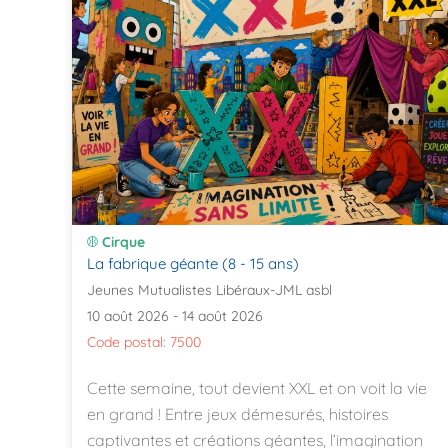
Cirque
La fabrique géante (8 - 15 ans)
Jeunes Mutualistes Libéraux-JML asbl
10 août 2026 - 14 août 2026
Code postal: 7500
Cette semaine, tout devient XXL et on voit la vie
en grand ! Entre jeux démesurés, histoires
captivantes et créations géantes, l’imagination