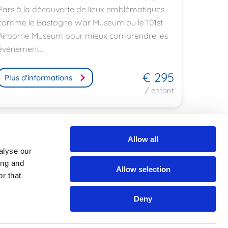
Pars à la découverte de lieux emblématiques
comme le Bastogne War Museum ou le 101st
Airborne Museum pour mieux comprendre les
événement...
€ 295
Plus d'informations
/ enfant
Allow all
alyse our
ing and
s
Allow selection
r that
Deny