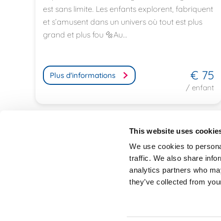
est sans limite. Les enfants explorent, fabriquent
et s’amusent dans un univers où tout est plus
grand et plus fou 🔩Au...
€ 75
Plus d'informations
/ enfant
This website uses cookie
We use cookies to personal
traffic. We also share info
StageVacances
, le répertoire de stage
analytics partners who may
de la Ligue des Familles.
Développé en
they’ve collected from your
collaboration avec Parentia.