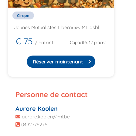
Cirque
Jeunes Mutualistes Libéraux-JML asbl
€ 75
/ enfant
Capacité: 12 places
Réserver maintenant
Personne de contact
Aurore Koolen
aurore.koolen@ml.be
0492776276