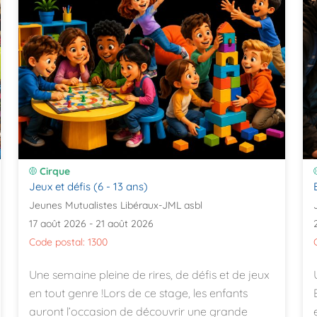
Cirque
Jeux et défis (6 - 13 ans)
Jeunes Mutualistes Libéraux-JML asbl
17 août 2026 - 21 août 2026
Code postal: 1300
Une semaine pleine de rires, de défis et de jeux
en tout genre !Lors de ce stage, les enfants
auront l’occasion de découvrir une grande