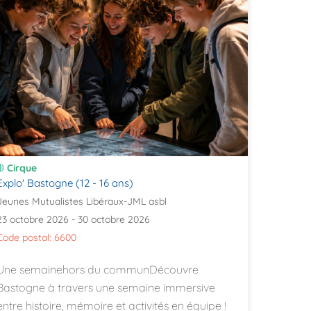
Cirque
Explo' Bastogne (12 - 16 ans)
Jeunes Mutualistes Libéraux-JML asbl
23 octobre 2026 - 30 octobre 2026
Code postal: 6600
Une semainehors du communDécouvre
Bastogne à travers une semaine immersive
entre histoire, mémoire et activités en équipe !