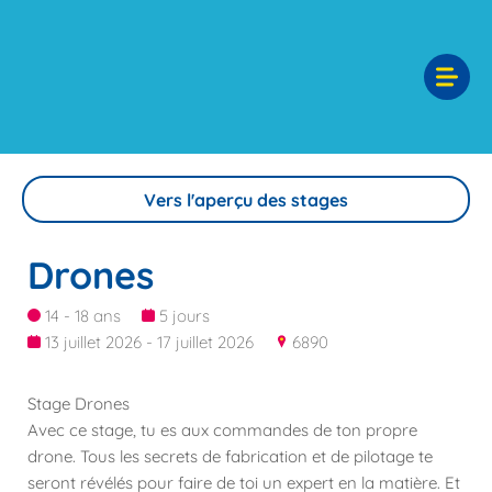
Vers l'aperçu des stages
Drones
14 - 18 ans
5 jours
13 juillet 2026 - 17 juillet 2026
6890
Stage Drones
Avec ce stage, tu es aux commandes de ton propre
drone. Tous les secrets de fabrication et de pilotage te
seront révélés pour faire de toi un expert en la matière. Et