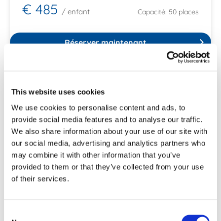
€ 485
/ enfant
Capacité: 50 places
Réserver maintenant
Personne de contact
This website uses cookies
We use cookies to personalise content and ads, to
Catherine Baudoux
provide social media features and to analyse our traffic.
catherine.baudoux@eurospacecenter.be
We also share information about your use of our site with
061650133
our social media, advertising and analytics partners who
may combine it with other information that you’ve
provided to them or that they’ve collected from your use
of their services.
Consent