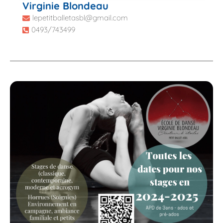
Virginie Blondeau
lepetitballetasbl@gmail.com
0493/743499