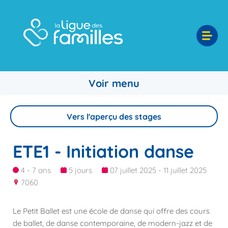
Voir menu
Vers l'aperçu des stages
ETE1 - Initiation danse
4 - 7 ans
5 jours
07 juillet 2025 - 11 juillet 2025
7060
Le Petit Ballet est une école de danse qui offre des cours
de ballet, de danse contemporaine, de modern-jazz et de