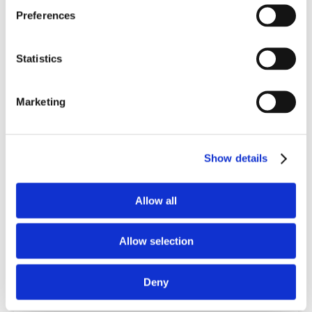
Preferences
forfait semaine complète
Statistics
Résidentiel
Inclusif
Repas compris
Marketing
€ 88
/ enfant
Show details
Allow all
Allow selection
Deny