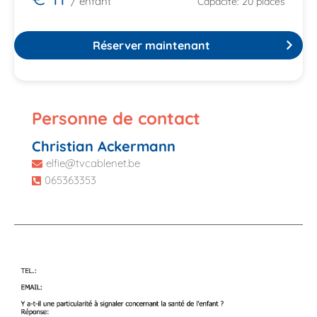
/ enfant
Capacité: 20 places
Réserver maintenant
Personne de contact
Christian Ackermann
elfie@tvcablenet.be
065363353