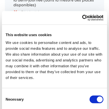
la demi-journée (dans la mesure des places
disponibles)
Résidentiel
Inclusif
Repas compris
€ 11
This website uses cookies
/ enfant
We use cookies to personalise content and ads, to
provide social media features and to analyse our traffic.
We also share information about your use of our site with
our social media, advertising and analytics partners who
à la journée
may combine it with other information that you’ve
provided to them or that they’ve collected from your use
Résidentiel
of their services.
Inclusif
Repas compris
€ 19
Consent
/ enfant
Necessary
Selection