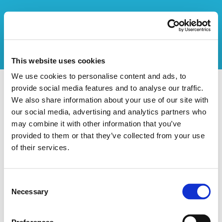
This website uses cookies
We use cookies to personalise content and ads, to
Les Ptit'Souris asbl
provide social media features and to analyse our traffic.
We also share information about your use of our site with
our social media, advertising and analytics partners who
Données de l'organisateur
may combine it with other information that you’ve
Nom de l'organisation:
Les Ptit'Souris asbl
provided to them or that they’ve collected from your use
Rue:
Chemin de Bavay
of their services.
Numéro:
165
Code postal:
7022
Localité:
HYON
Consent
Necessary
Pays:
Belgique
Selection
Numéro de téléphone:
065363353